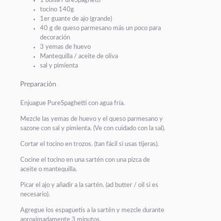
1 bolsa PureSpaghetti
tocino 140g
1er guante de ajo (grande)
40 g de queso parmesano más un poco para
decoración
3 yemas de huevo
Mantequilla / aceite de oliva
sal y pimienta
Preparación
Enjuague PureSpaghetti con agua fría.
Mezcle las yemas de huevo y el queso parmesano y
sazone con sal y pimienta. (Ve con cuidado con la sal).
Cortar el tocino en trozos. (tan fácil si usas tijeras).
Cocine el tocino en una sartén con una pizca de
aceite o mantequilla.
Picar el ajo y añadir a la sartén. (ad butter / oil si es
necesario).
Agregue los espaguetis a la sartén y mezcle durante
aproximadamente 3 minutos.