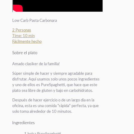
Low Carb Pasta Carbonara
2 Personas
Time: 10 min
Fácilmente hecho
Sobre el plato
Amado clasiker de la familia!
Súper simple de hacer y siempre agradable para
disfrutar. Aquí usamos solo unos pocos ingredientes
y uno de ellos es PureSpaghetti, que hace que este
plato sea libre de gluten y bajo en carbohidratos.
Después de hacer ejercicio o de un largo día en la
oficina, esta es una comida "rápida" perfecta, ya que
solo toma alrededor de 10 minutos.
Ingredientes