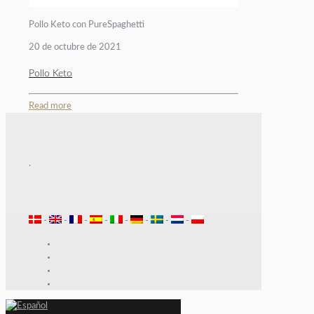
Pollo Keto con PureSpaghetti
20 de octubre de 2021
Pollo Keto
Read more
.
-
-
-
-
-
-
-
-